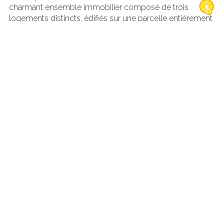
charmant ensemble immobilier composé de trois
logements distincts, édifiés sur une parcelle entièrement
clôturée, avec espaces extérieurs et dépendances.
Logement 1 – (RDC – 22,28 m²)
Studio comprenant une pièce de vie avec cuisine
aménagée et équipée, un espace nuit ouvert, ainsi qu’une
salle d’eau avec douche, WC et lavabo.
Extérieur : terrasse privative.
Logement 2 – (RDC – 38,11 m²)
Studio comprenant une pièce de vie avec cuisine
aménagée et équipée, un espace nuit ouvert, ainsi qu’une
salle d’eau avec douche, WC et vasque.
Extérieur : terrasse couverte.
Logement 3 – (123,83 m²)
Maison d’habitation comprenant :
Au rez-de-chaussée : une entrée et une lingerie.