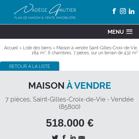
Panneau de gestion des cookies
MENU
Accueil
>
Liste des biens
> Maison à vendre Saint-Gilles-Croix-de-Vie,
184 m², 6 chambres, 7 pièces, sur un terrain de 432 m²
RETOUR À LA LISTE
MAISON
À VENDRE
7 pièces, Saint-Gilles-Croix-de-Vie - Vendée
(85800)
518.000 €